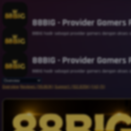
88BIG - Provider Gamers
88BIG hadir sebagai provider gamers dengan akses c
88BIG - Provider Gamers
88BIG hadir sebagai provider gamers dengan akses c
Overview
Reviews (99.861K)
Support (102.835K)
FAQ (5)