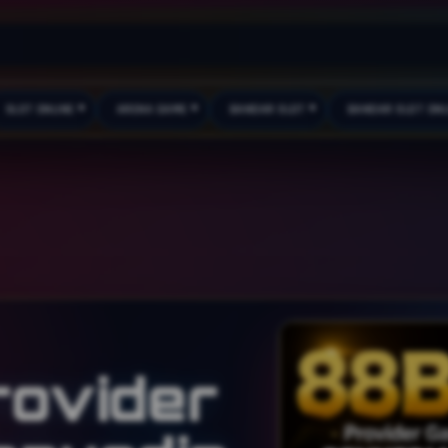
SLOT ONLINE
ARENA GAME
BANDAR SLOT
BANDAR SLOT ONL
rovider