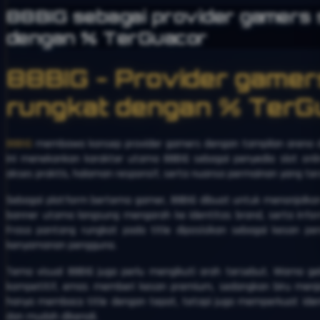
88BIG sebagai provider gamers s
dengan % TerGuacor
88BIG - Provider gamer
rungkat dengan % TerG
88BIG
membawa konsep provider gamers dengan tampilan arena dig
ini menekankan karakter utama 88BIG sebagai penyedia slot onl
akses praktis, halaman responsif, serta nuansa permainan yang tera
Sebagai platform bertema gamer, 88BIG dibuat untuk menonjolkan
banner utama langsung mengarah ke identitas brand, serta inform
Frasa pantang rungkat pada title diposisikan sebagai kesan pe
kenyamanan pengguna.
Tema visual 88BIG juga perlu mengikuti arah tersebut. Warna
kompetitif, emas memberi kesan premium, sedangkan biru menja
hanya membaca title dengan tepat, tetapi juga memperkuat identi
dan mudah dikenali.