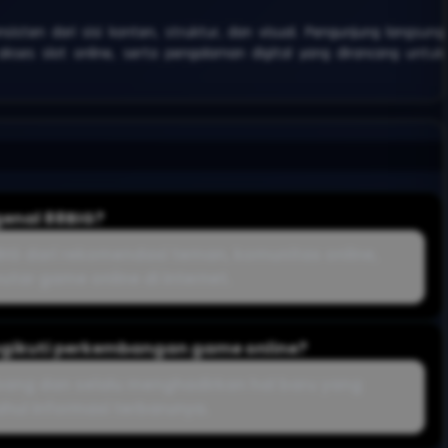
sisten dari sisi konten, struktur, dan visual. Pengunjung langsung
ses slot online, serta pengalaman digital yang dirancang untuk
enal 88BIG?
G dari rekomendasi teman, komunitas online,
tar game online di internet.
gikuti perkembangan game online?
bang dan selalu menghadirkan hal baru yang
ui informasi terbarunya.