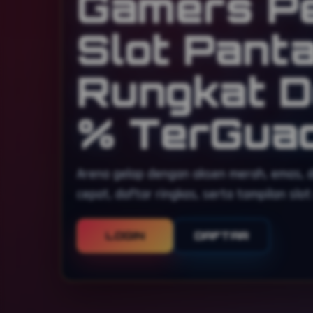
Gamers P
Slot Pant
Rungkat 
% TerGua
Arena gelap dengan aksen merah, emas, d
cepat, daftar ringkas, serta tampilan slot
LOGIN
DAFTAR