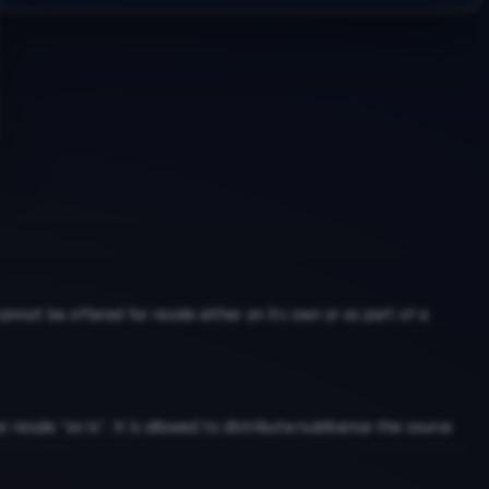
cannot be offered for resale either on its own or as part of a
resale "as-is". It is allowed to distribute/sublicense the source