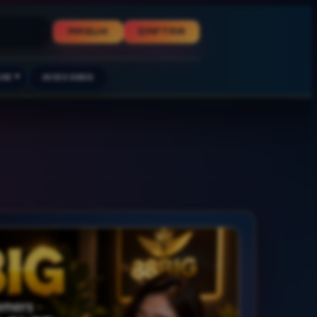
MASUK
DAFTAR
INE
AKSES 88BIG