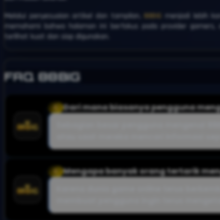
Melalui penyesuaian artikel dan tampilan,
88BIG
menjadi lebih kon
memahami bahwa halaman ini berfokus pada provider gamers, ak
terlihat kuat dan siap digunakan.
FAQ 88BIG
Dari mana biasanya pengguna meng
Q
Sebagian besar pengguna mengenal 88BI
atau saat mereka mencari informasi sepu
Mengapa banyak orang tertarik men
Q
Karena dunia game online terus berkem
membuat pengguna ingin terus mengetah