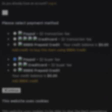
Do you already have an account?
Log in
×
Please select payment method
Paypal
+ $2 transaction fee
Creditcard
+ $2 transaction fee
88BIG Prepaid Credit
- Your credit balance is
$0.00
Add credit to buy this item using 88BIG Credit
Paypal
+ $2 buyer fee
Creditcard
+ $2 buyer fee
88BIG Prepaid Credit
Your credit balance is
$0.00
Add 88BIG credit
Continue
This website uses cookies
This website uses cookies to be able to give the best experience