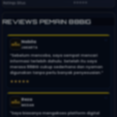
⭐️⭐️⭐️⭐️⭐️
Ratings Situs
REVIEWS PEMAIN 88BIG
❝
Nabila
JAKARTA
“Sebelum mencoba, saya sempat mencari
informasi terlebih dahulu. Setelah itu saya
merasa 88BIG cukup sederhana dan nyaman
digunakan tanpa perlu banyak penyesuaian.”
★★★★★
❝
Reza
MEDAN
"Saya biasanya mengakses platform digital