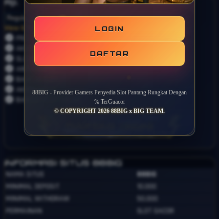
Rp.
10.000
View license details
LOGIN
PROVIDER GAMERS
AKSES ONLINE
DAFTAR
SLOT ONLINE
ARENA GAME
BANDAR SLOT
AKSES 88BIG
88BIG - Provider Gamers Penyedia Slot Pantang Rungkat Dengan
BANDAR SLOT ONLINE
% TerGuacor
© COPYRIGHT 2026 88BIG x BIG TEAM.
INFORMASI SITUS 88BIG
NAMA SITUS
88BIG
MINIMAL DEPOSIT
10.000
MINIMAL WITHDRAW
50.000
PERMAINAN
SLOT GACOR