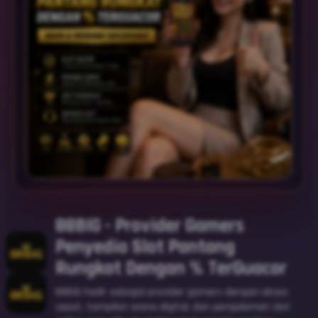
88BIG - Provider Gamers
Penyedia Slot Pantang
Rungkat Dengan % TerGuacor
88BIG hadir sebagai provider gamers dengan akses
cepat, tampilan arena digital, dan pengalaman slot