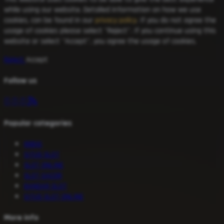
while using our website. Detailed information on how we use
cookies, can be found in our
privacy policy
. If you do not agree the
usage of cookies please select "Reject". If you continue using this
website or select "Accept", you agree the usage of cookies.
Reject
Accept
Follow
us
Popular
categories
88BIG
SITUS SLOT
SLOT ONLINE
SLOT GACOR
BANDAR SLOT
SITUS SLOT ONLINE
More
info