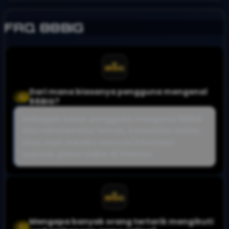
FAQ 88BIG
Dari mana biasanya pengguna mengenal
Q
88BIG?
Sebagian besar pengguna mengenal 88BIG
dari rekomendasi teman, komunitas online,
atau saat mereka mencari informasi
seputar game online di internet.
Mengapa banyak orang tertarik mengikuti
Q