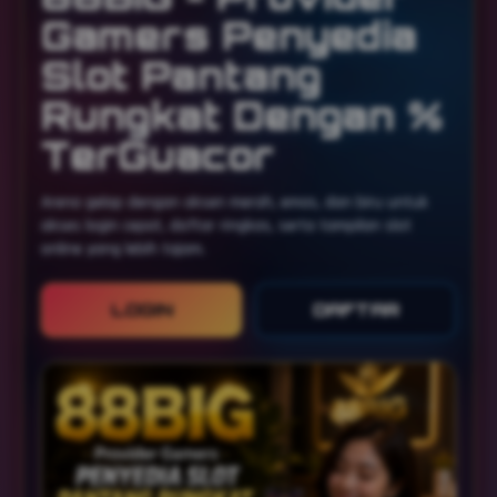
Gamers Penyedia
Slot Pantang
Rungkat Dengan %
TerGuacor
Arena gelap dengan aksen merah, emas, dan biru untuk
akses login cepat, daftar ringkas, serta tampilan slot
online yang lebih tajam.
LOGIN
DAFTAR