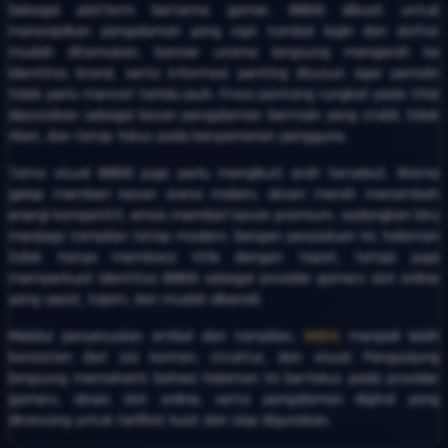
Sebagai platform bertema gamer, 88BIG dibuat untuk
menonjolkan pengalaman yang rapi: tombol login dan daftar
mudah ditemukan, banner utama langsung mengarah ke
identitas brand, serta informasi penting disusun agar pemain
tidak perlu mencari terlalu jauh. Frasa pantang rungkat pada title
diposisikan sebagai kesan pengalaman bermain yang stabil, tidak
ribet, dan tetap fokus pada kenyamanan pengguna.
Tema visual 88BIG juga perlu mengikuti arah tersebut. Warna
gelap memberi kesan arena malam, aksen merah menambah
energi kompetitif, emas memberi kesan premium, sedangkan biru
menjaga tampilan tetap modern. Dengan perpaduan ini, halaman
tidak hanya membaca title dengan tepat, tetapi juga
memperkuat identitas 88BIG sebagai provider gamers slot online
yang cepat, tajam, dan mudah dikenali.
Melalui penyesuaian artikel dan tampilan,
88BIG
menjadi lebih
konsisten dari sisi konten, struktur, dan visual. Pengunjung
langsung memahami bahwa halaman ini berfokus pada provider
gamers, akses slot online, serta pengalaman digital yang
dirancang untuk terlihat kuat dan siap digunakan.