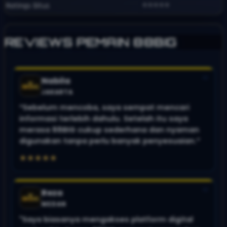
⭐️⭐️⭐️⭐️⭐️
Ratings Situs
REVIEWS PEMAIN 88BIG
❝
Nabila
JAKARTA
“Sebelum mencoba, saya sempat mencari
informasi terlebih dahulu. Setelah itu saya
merasa 88BIG cukup sederhana dan nyaman
digunakan tanpa perlu banyak penyesuaian.”
★★★★★
❝
Reza
MEDAN
"Saya biasanya mengakses platform digital