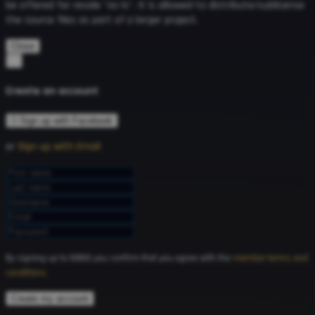
be offered for resale "as-is". It is allowed to distribute/sublicense
the source files as part of a larger project.
Close
×
Create an account
Sign up with Facebook
or
Sign up with Email
By signing up to 88BIG you confirm that you agree with the
member terms and
conditions
Create my account