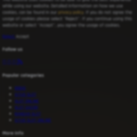
while using our website. Detailed information on how we use
cookies, can be found in our
privacy policy
. If you do not agree the
usage of cookies please select "Reject". If you continue using this
website or select "Accept", you agree the usage of cookies.
Reject
Accept
Follow
us
Popular
categories
88BIG
SITUS SLOT
SLOT ONLINE
SLOT GACOR
BANDAR SLOT
SITUS SLOT ONLINE
More
info