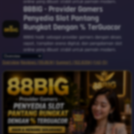
online yang dibuat stabil untuk pemain modern.
88BIG - Provider Gamers
Penyedia Slot Pantang
Rungkat Dengan % TerGuacor
88BIG hadir sebagai provider gamers dengan akses
cepat, tampilan arena digital, dan pengalaman slot
online yang dibuat stabil untuk pemain modern.
Overview
Reviews (99.861K)
Support (102.835K)
FAQ (5)