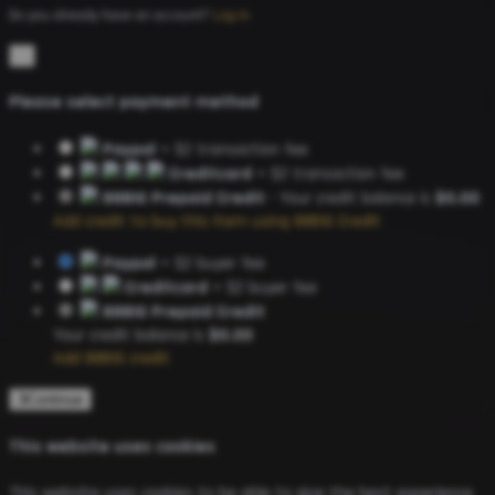
Do you already have an account?
Log in
×
Please select payment method
Paypal
+ $2 transaction fee
Creditcard
+ $2 transaction fee
88BIG Prepaid Credit
- Your credit balance is
$0.00
Add credit to buy this item using 88BIG Credit
Paypal
+ $2 buyer fee
Creditcard
+ $2 buyer fee
88BIG Prepaid Credit
Your credit balance is
$0.00
Add 88BIG credit
Continue
This website uses cookies
This website uses cookies to be able to give the best experience