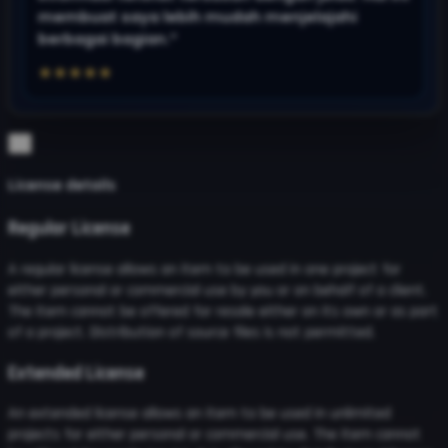
membuat saya lebih mudah menjelajahi
berbagai bagian.”
★★★★★
×
License details
Regular License
A regular license allows an item to be used in one project for
either personal or commercial use by you or on behalf of a client.
The item cannot be offered for resale either on its own or as part
of a project. Distribution of source files is not permitted.
Extended License
An extended license allows an item to be used in unlimited
projects for either personal or commercial use. The item cannot