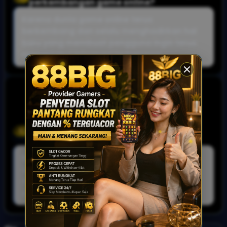
perkembangan game online?
Karena dunia game online terus
berkembang dan selalu menghadirkan hal
baru yang membuat pengguna ingin terus
mengetahui informasi terbarunya.
Apa yang biasanya dilakukan sebelum
seseorang mulai mengenal sebuah
Q
platform?
Banyak pengguna mencari gambaran
umum terlebih dahulu agar mereka lebih
memahami seperti apa platform tersebut
sebelum menggunakannya.