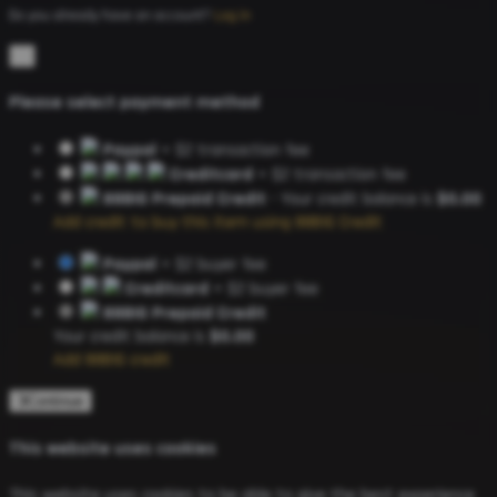
Do you already have an account?
Log in
×
Please select payment method
Paypal
+ $2 transaction fee
Creditcard
+ $2 transaction fee
88BIG Prepaid Credit
- Your credit balance is
$0.00
Add credit to buy this item using 88BIG Credit
Paypal
+ $2 buyer fee
Creditcard
+ $2 buyer fee
88BIG Prepaid Credit
Your credit balance is
$0.00
Add 88BIG credit
Continue
This website uses cookies
This website uses cookies to be able to give the best experience