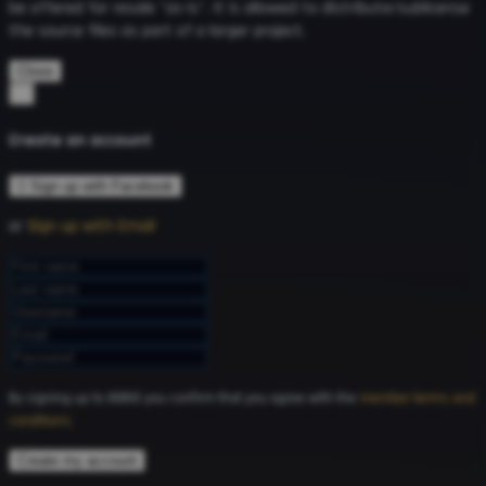
be offered for resale "as-is". It is allowed to distribute/sublicense
the source files as part of a larger project.
Close
×
Create an account
Sign up with Facebook
or
Sign up with Email
By signing up to 88BIG you confirm that you agree with the
member terms and
conditions
Create my account