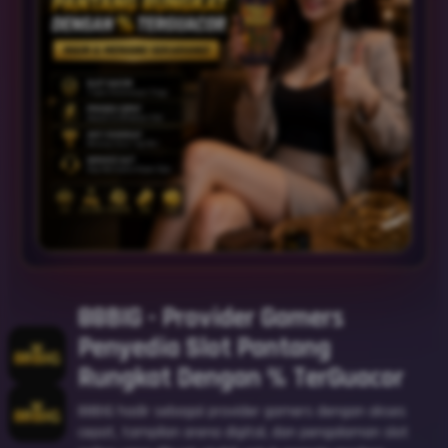
88BIG - Provider Gamers
Penyedia Slot Pantang
Rungkat Dengan % TerGuacor
88BIG hadir sebagai provider gamers dengan akses
cepat, tampilan arena digital, dan pengalaman slot