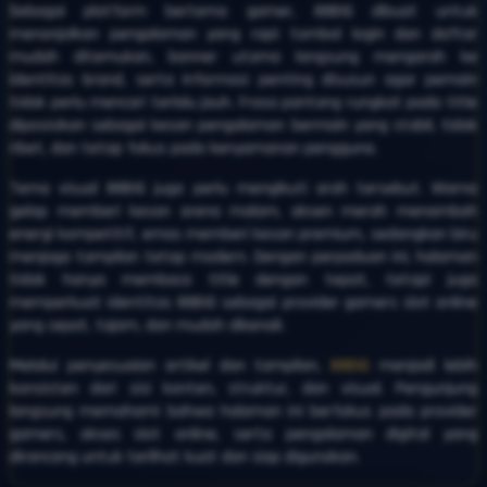
Sebagai platform bertema gamer, 88BIG dibuat untuk
menonjolkan pengalaman yang rapi: tombol login dan daftar
mudah ditemukan, banner utama langsung mengarah ke
identitas brand, serta informasi penting disusun agar pemain
tidak perlu mencari terlalu jauh. Frasa pantang rungkat pada title
diposisikan sebagai kesan pengalaman bermain yang stabil, tidak
ribet, dan tetap fokus pada kenyamanan pengguna.
Tema visual 88BIG juga perlu mengikuti arah tersebut. Warna
gelap memberi kesan arena malam, aksen merah menambah
energi kompetitif, emas memberi kesan premium, sedangkan biru
menjaga tampilan tetap modern. Dengan perpaduan ini, halaman
tidak hanya membaca title dengan tepat, tetapi juga
memperkuat identitas 88BIG sebagai provider gamers slot online
yang cepat, tajam, dan mudah dikenali.
Melalui penyesuaian artikel dan tampilan,
88BIG
menjadi lebih
konsisten dari sisi konten, struktur, dan visual. Pengunjung
langsung memahami bahwa halaman ini berfokus pada provider
gamers, akses slot online, serta pengalaman digital yang
dirancang untuk terlihat kuat dan siap digunakan.