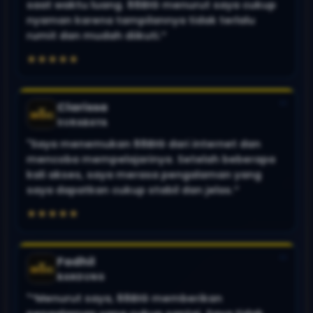
saat waktu luang. 88BIG menurut saya cukup
nyaman karena tampilannya tidak terlalu
rumit dan mudah diikuti.”
★★★★★
❝
Clarissa
SURABAYA
"Saya menemukan 88BIG dari internet dan
mencoba mempelajarinya. Setelah beberapa
kali akses, saya merasa pengalaman yang
saya dapatkan cukup stabil dan jelas.”
★★★★★
❝
Fadhil
BANDUNG
"“Menurut saya, 88BIG memberikan