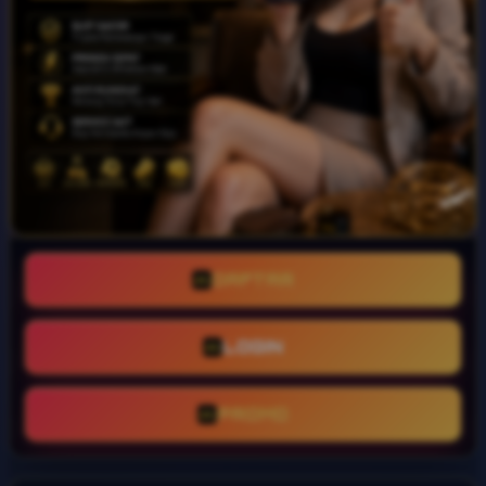
DAFTAR
LOGIN
PROMO