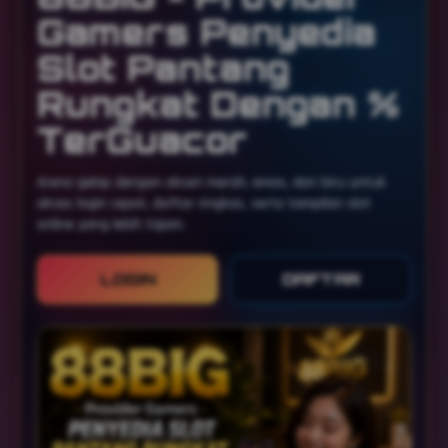
Gamers Penyedia
Slot Pantang
Rungkat Dengan %
TerGuacor
Arena gelap dengan aksen merah, emas, dan biru untuk
akses login cepat, daftar ringkas, serta tampilan slot
online yang lebih tajam.
LOGIN
DAFTAR