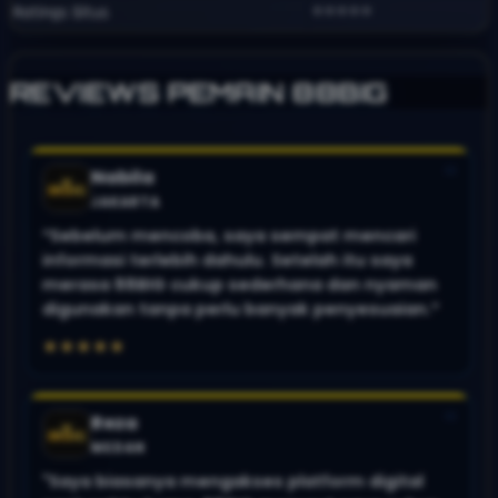
⭐️⭐️⭐️⭐️⭐️
Ratings Situs
REVIEWS PEMAIN 88BIG
❝
Nabila
JAKARTA
“Sebelum mencoba, saya sempat mencari
informasi terlebih dahulu. Setelah itu saya
merasa 88BIG cukup sederhana dan nyaman
digunakan tanpa perlu banyak penyesuaian.”
★★★★★
❝
Reza
MEDAN
"Saya biasanya mengakses platform digital