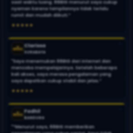
saat waktu luang. 88BIG menurut saya cukup
nyaman karena tampilannya tidak terlalu
rumit dan mudah diikuti.”
★★★★★
❝
Clarissa
SURABAYA
"Saya menemukan 88BIG dari internet dan
mencoba mempelajarinya. Setelah beberapa
kali akses, saya merasa pengalaman yang
saya dapatkan cukup stabil dan jelas.”
★★★★★
❝
Fadhil
BANDUNG
"“Menurut saya, 88BIG memberikan