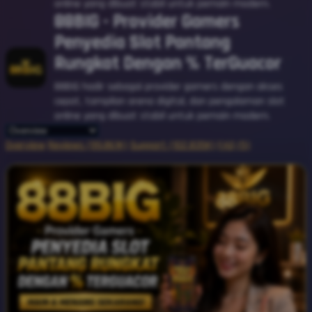
online yang dibuat stabil untuk pemain modern.
88BIG - Provider Gamers
Penyedia Slot Pantang
Rungkat Dengan % TerGuacor
88BIG hadir sebagai provider gamers dengan akses
cepat, tampilan arena digital, dan pengalaman slot
online yang dibuat stabil untuk pemain modern.
Overview
Reviews (99.861K)
Support (102.835K)
FAQ (5)