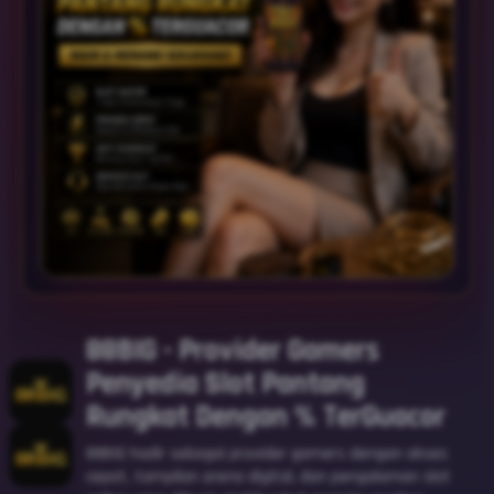
88BIG - Provider Gamers
Penyedia Slot Pantang
Rungkat Dengan % TerGuacor
88BIG hadir sebagai provider gamers dengan akses
cepat, tampilan arena digital, dan pengalaman slot