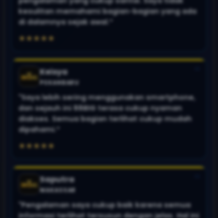
pengalaman yang cukup santai. Saya tidak
kesulitan memahami bagian-bagian yang ada
di dalamnya sejak awal.”
★★★★★
❝
Keisya
PEKANBARU
"Saya lebih sering menggunakan smartphone,
dan sejauh ini 88BIG terasa cukup nyaman
diakses. Semua bagian terlihat cukup mudah
dipahami.”
★★★★★
❝
Saputra
MAKASSAR
"Pengalaman saya cukup baik karena semua
informasi terlihat tersusun dengan jelas. Hal ini