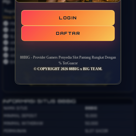
Rp.
10.000
View license details
LOGIN
PROVIDER GAMERS
AKSES ONLINE
DAFTAR
SLOT ONLINE
ARENA GAME
BANDAR SLOT
AKSES 88BIG
88BIG - Provider Gamers Penyedia Slot Pantang Rungkat Dengan
BANDAR SLOT ONLINE
% TerGuacor
© COPYRIGHT 2026 88BIG x BIG TEAM.
INFORMASI SITUS 88BIG
NAMA SITUS
88BIG
MINIMAL DEPOSIT
10.000
MINIMAL WITHDRAW
50.000
PERMAINAN
SLOT GACOR