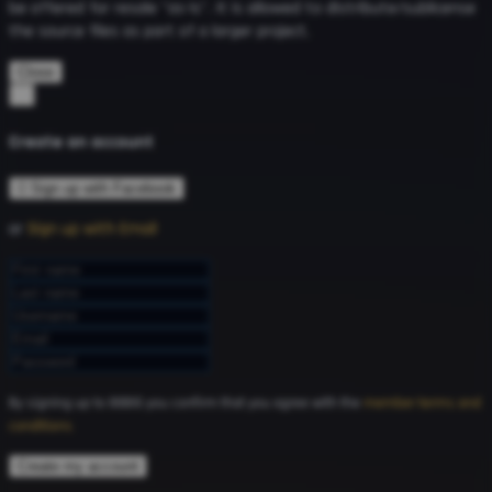
be offered for resale "as-is". It is allowed to distribute/sublicense
the source files as part of a larger project.
Close
×
Create an account
Sign up with Facebook
or
Sign up with Email
By signing up to 88BIG you confirm that you agree with the
member terms and
conditions
Create my account