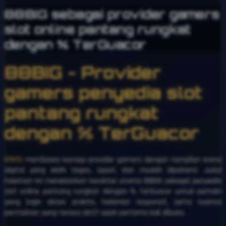
88BIG sebagai provider gamers
slot online pantang rungkat
dengan % TerGuacor
88BIG - Provider
gamers penyedia slot
pantang rungkat
dengan % TerGuacor
88BIG
membawa konsep provider gamers dengan tampilan arena
digital yang lebih tegas, cepat, dan mudah dipahami. Judul
halaman ini menekankan karakter utama 88BIG sebagai penyedia
slot online pantang rungkat dengan % TerGuacor untuk pemain
yang ingin akses praktis, halaman responsif, serta nuansa
permainan yang terasa aktif sejak pertama kali dibuka.